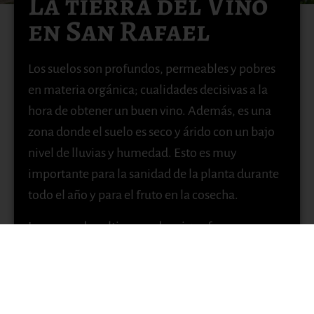
La tierra del Vino
en San Rafael
Los suelos son profundos, permeables y pobres
en materia orgánica; cualidades decisivas a la
hora de obtener un buen vino. Además, es una
zona donde el suelo es seco y árido con un bajo
nivel de lluvias y humedad. Esto es muy
importante para la sanidad de la planta durante
todo el año y para el fruto en la cosecha.
Las zonas de cultivo son de origen franco-
arenoso que junto al clima de la región
favorecen una buena maduración y
concentración de aromas y color en las uvas.
Estos suelos son donde nace la magia de