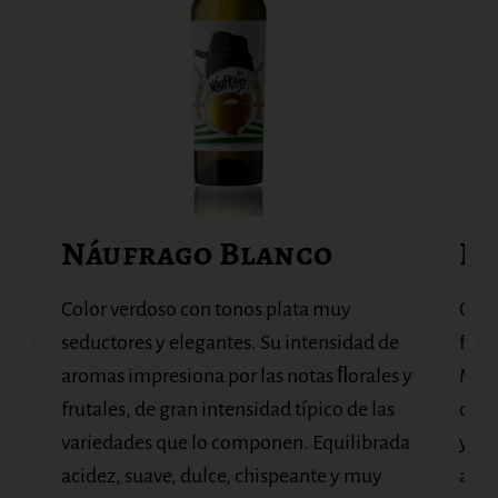
Náufrago Blanco
Ná
riz y
Color verdoso con tonos plata muy
Colo
seductores y elegantes. Su intensidad de
frut
ra,
aromas impresiona por las notas ﬂorales y
Malb
e
frutales, de gran intensidad típico de las
dan 
, de
variedades que lo componen. Equilibrada
y un
acidez, suave, dulce, chispeante y muy
acom