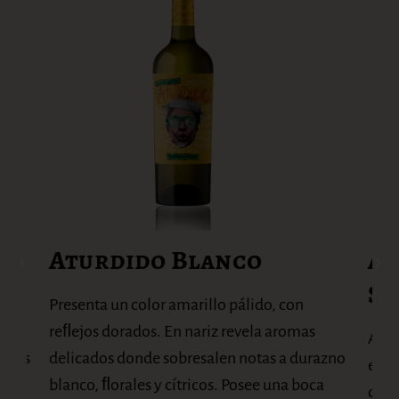
Aturdido Blanco
At
Sa
e la
Presenta un color amarillo pálido, con
ales
reﬂejos dorados. En nariz revela aromas
A la
uinas
delicados donde sobresalen notas a durazno
estr
 una
blanco, ﬂorales y cítricos. Posee una boca
oscu